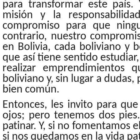
para transformar
este
país.
misión
y
la
responsabilida
compromiso para que ningun
contrario, nuestro compromi
en Bolivia, cada boliviano y b
que así tiene sentido
estudiar
realizar
emprendimientos
q
boliviano
y,
sin
lugar
a
dudas,
bien
común.
Entonces, les invito para qu
ojos; pero tenemos dos
pies
patinar.
Y,
si
no
fomentamos
e
si nos quedamos en la vida p