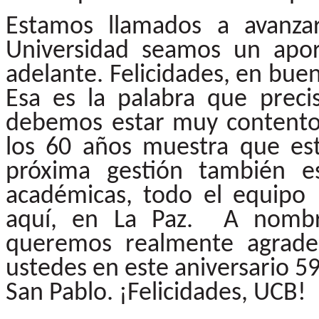
Estamos
llamados
a
avanza
Universidad
seamos
un
apo
adelante. Felicidades, en buen
Esa es la palabra que pre
debemos estar
muy
content
los
60
años
muestra
que
es
próxima gestión también e
académicas, todo el equip
aquí, en La Paz. A nombre
queremos realmente agrade
ustedes
en
este
aniversario
5
San Pablo. ¡Felicidades,
UCB!