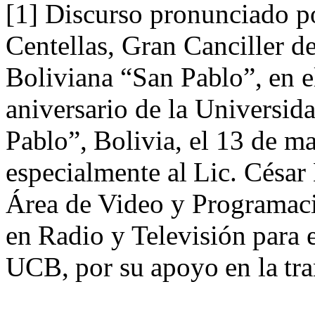
[1]
Discurso pronunciado p
Centellas, Gran Canciller d
Boliviana “San
Pablo”,
en e
aniversario de la Universid
Pablo”,
Bolivia, el 13 de m
especialmente
al
Lic.
César
Área
de
Video
y
Programaci
en
Radio
y
Televisión
para
UCB,
por
su
apoyo
en
la
tr