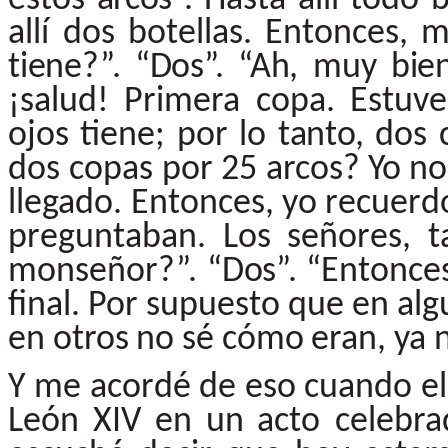
allí dos botellas.
Entonces,
m
tiene?”.
“Dos”.
“Ah,
muy
bie
¡salud! Primera copa. Estuv
ojos tiene; por lo
tanto,
dos 
dos copas por
25
arcos?
Yo
no
llegado.
Entonces,
yo
recuerd
preguntaban. Los señores, ta
monseñor?”.
“Dos”.
“Entonce
final.
Por
supuesto
que
en
alg
en
otros
no
sé
cómo
eran,
ya 
Y
me
acordé
de
eso
cuando
el
León
XIV
en
un
acto celebra