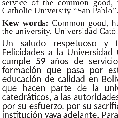
service of the common good, i
Catholic University “San Pablo”
Kew words:
Common good, hum
the university, Universidad Cató
Un saludo respetuoso y fr
Felicidades a la Universidad 
cumple
59
años
de
servicio
formación
que
pasa
por
es
educación
de
calidad en Boli
que hacen parte de la univ
catedráticos, a las autoridades
por su esfuerzo, por su sacrif
institución
vaya
adelante.
Par