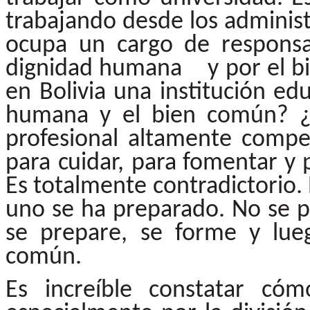
trabajando
desde
los
administ
ocupa un cargo de responsa
dignidad humana y por el b
en Bolivia una institución edu
humana
y
el
bien
común?
profesional
altamente
compet
para
cuidar,
para fomentar y 
Es totalmente contradictorio. E
uno se ha preparado. No se p
se prepare, se forme y lue
común.
Es
increíble
constatar
cóm