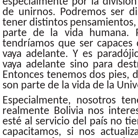
especialmente
por
la
divisió
de
unirnos.
Podremos
ser
di
tener
distintos
pensamientos,
parte
de
la vida
humana.
tendríamos
que
ser
capaces
vaya
adelante. Y es paradóji
vaya
adelante
sino
para
dest
Entonces
tenemos
dos pies,
son parte de la vida de la Uni
Especialmente, nosotros t
realmente Bolivia nos intere
esté
al
servicio
del
país
no
ti
capacitamos, si nos actual