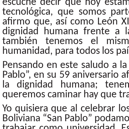
escuché decir que hoy estam
tecnológica, que somos part
afirmo que, así como León XI
dignidad humana frente
a
l
también
tenemos
el
mism
humanidad,
para
todos
los
paí
Pensando en este saludo a la 
Pablo”,
en su 59 aniversario 
la dignidad humana; tene
queremos
caminar
hay
que
tr
Yo
quisiera
que
al
celebrar
lo
Boliviana
“San
Pablo” podamo
trabajar como universidad. E