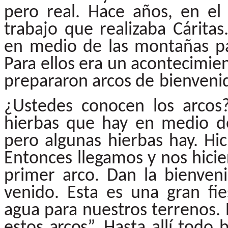
pero real. Hace años, en el 
trabajo que realizaba Cárita
en medio de las montañas p
Para
ellos era un acontecimi
prepararon arcos de
bienveni
¿Ustedes
conocen
los
arcos?
hierbas
que
hay
en
medio de
pero algunas hierbas
hay.
Hic
Entonces
llegamos
y
nos
hici
primer arco. Dan la bienven
venido. Esta es una gran fi
agua para nuestros terrenos.
estos
arcos”.
Hasta allí todo 