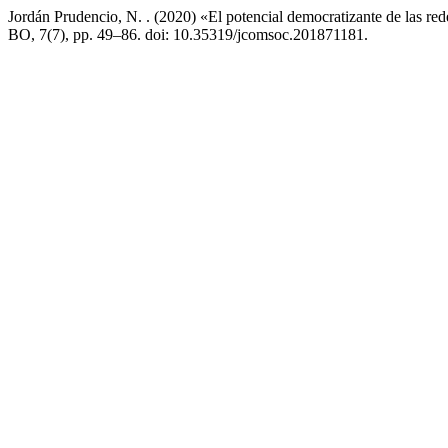
Jordán Prudencio, N. . (2020) «El potencial democratizante de las red
BO, 7(7), pp. 49–86. doi: 10.35319/jcomsoc.201871181.