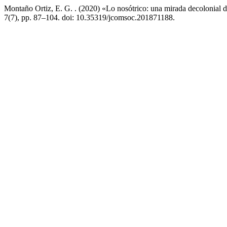
Montaño Ortiz, E. G. . (2020) «Lo nosótrico: una mirada decolonial 
7(7), pp. 87–104. doi: 10.35319/jcomsoc.201871188.