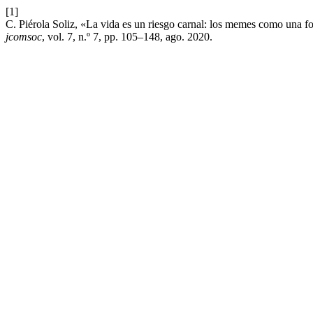
[1]
C. Piérola Soliz, «La vida es un riesgo carnal: los memes como una fo
jcomsoc
, vol. 7, n.º 7, pp. 105–148, ago. 2020.