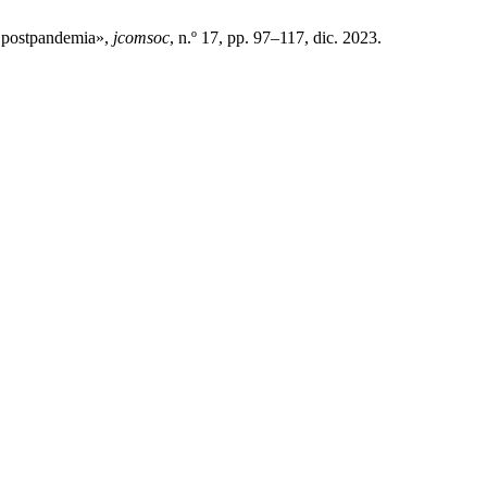
 y postpandemia»,
jcomsoc
, n.º 17, pp. 97–117, dic. 2023.