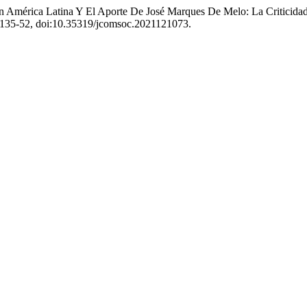
 En América Latina Y El Aporte De José Marques De Melo: La Criticida
p. 135-52, doi:10.35319/jcomsoc.2021121073.