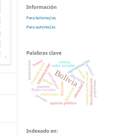
Información
Para lectores/as
Para autores/as
Palabras clave
humor
representación
cultura
modernidad
Comunicación
comunicación
política
redes sociales
Bolivia
nación
periodismo
comunicación social
discurso
género
descolonización
populismo
Racismo
identidad
mujeres
discursos
Redes sociales
estereotipo
jóvenes
opinión pública
Indexado en: