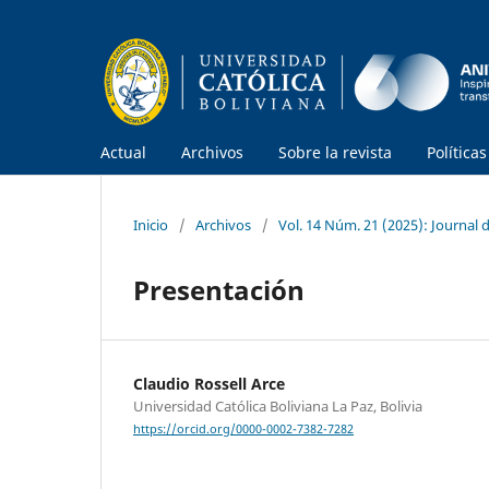
Actual
Archivos
Sobre la revista
Política
Inicio
/
Archivos
/
Vol. 14 Núm. 21 (2025): Journal
Presentación
Claudio Rossell Arce
Universidad Católica Boliviana La Paz, Bolivia
https://orcid.org/0000-0002-7382-7282