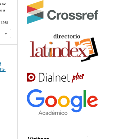
l De
do a
/1268
e
to-