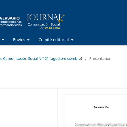
s
Envíos
Comité editorial
 de Comunicación Social N.° 21 (agosto-diciembre)
/
Presentación