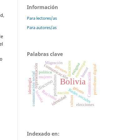
Información
ad,
Para lectores/as
Para autores/as
de
el
Palabras clave
lo
estereotipo
Migración
discursos
estigma
comunicación
representación
periodismo digital
jóvenes
humor
política
comunicación social
Comunicación
periodismo
mujeres
Bolivia
ideología
discurso
género
Redes sociales
Racismo
historia
nación
identidad
cultura
elecciones
Indexado en: