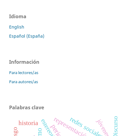
Idioma
English
Español (España)
Información
Para lectores/as
Para autores/as
Palabras clave
redes sociales
representación
Discurso
estereotipo
jóvenes
historia