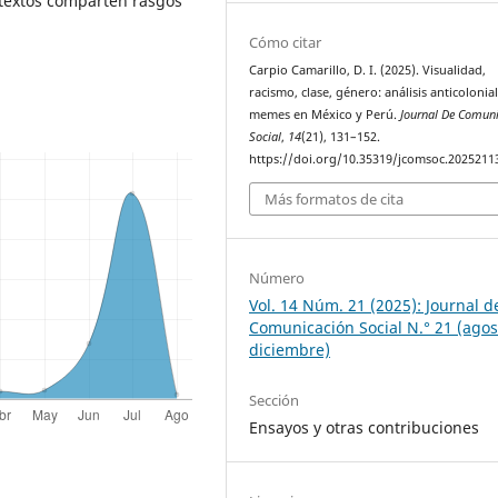
ntextos comparten rasgos
Cómo citar
Carpio Camarillo, D. I. (2025). Visualidad,
racismo, clase, género: análisis anticolonia
memes en México y Perú.
Journal De Comun
Social
,
14
(21), 131–152.
https://doi.org/10.35319/jcomsoc.2025211
Más formatos de cita
Número
Vol. 14 Núm. 21 (2025): Journal d
Comunicación Social N.° 21 (agos
diciembre)
Sección
Ensayos y otras contribuciones