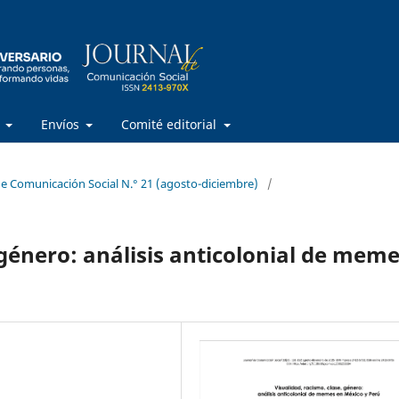
s
Envíos
Comité editorial
 de Comunicación Social N.° 21 (agosto-diciembre)
/
 género: análisis anticolonial de mem