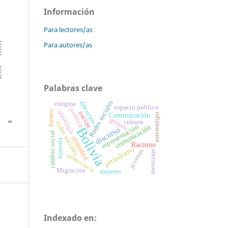
Información
Para lectores/as
Para autores/as
Palabras clave
discursos
Redes sociales
estigma
espacio público
política
humor
ideología
nación
estereotipo
Comunicación
género
cultura
redes sociales
comunicación
representación
discurso
Bolivia
cambio social
identidad
historia
Racismo
periodismo
jóvenes
mestizaje
democracia
Migración
mujeres
Indexado en: