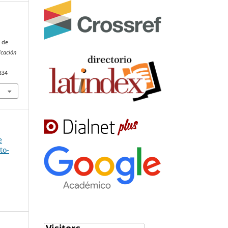
l de
icación
334
e
to-