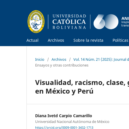
Actual
Archivos
Sobre la revista
Política
Inicio
/
Archivos
/
Vol. 14 Núm. 21 (2025): Journal
Ensayos y otras contribuciones
Visualidad, racismo, clase,
en México y Perú
Diana Ivetd Carpio Camarillo
Universidad Nacional Autónoma de México
https://orcid.org/0009-0001-3432-1713