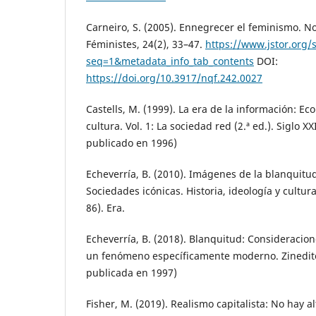
Carneiro, S. (2005). Ennegrecer el feminismo. N
Féministes, 24(2), 33–47.
https://www.jstor.org/s
seq=1&metadata_info_tab_contents
DOI:
https://doi.org/10.3917/nqf.242.0027
Castells, M. (1999). La era de la información: E
cultura. Vol. 1: La sociedad red (2.ª ed.). Siglo XX
publicado en 1996)
Echeverría, B. (2010). Imágenes de la blanquitud
Sociedades icónicas. Historia, ideología y cultur
86). Era.
Echeverría, B. (2018). Blanquitud: Consideracio
un fenómeno específicamente moderno. Zineditor
publicada en 1997)
Fisher, M. (2019). Realismo capitalista: No hay al