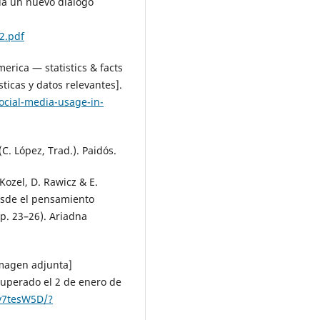
acia un nuevo diálogo
2.pdf
merica — statistics & facts
ticas y datos relevantes].
ocial-media-usage-in-
. López, Trad.). Paidós.
 Kozel, D. Rawicz & E.
desde el pensamiento
p. 23–26). Ariadna
Imagen adjunta]
cuperado el 2 de enero de
v7tesW5D/?