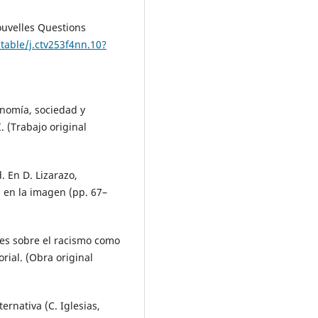
ouvelles Questions
table/j.ctv253f4nn.10?
conomía, sociedad y
I. (Trabajo original
. En D. Lizarazo,
a en la imagen (pp. 67–
nes sobre el racismo como
ial. (Obra original
ternativa (C. Iglesias,