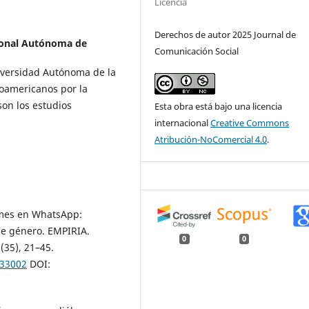
Licencia
Derechos de autor 2025 Journal de
ional Autónoma de
Comunicación Social
iversidad Autónoma de la
oamericanos por la
son los estudios
Esta obra está bajo una licencia
internacional
Creative Commons
Atribución-NoComercial 4.0
.
memes en WhatsApp:
de género. EMPIRIA.
0
0
(35), 21–45.
433002
DOI: