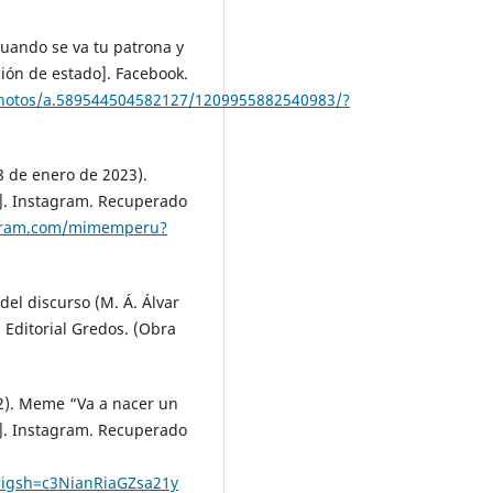
uando se va tu patrona y
ión de estado]. Facebook.
otos/a.589544504582127/1209955882540983/?
 de enero de 2023).
]. Instagram. Recuperado
agram.com/mimemperu?
del discurso (M. Á. Álvar
 Editorial Gredos. (Obra
). Meme “Va a nacer un
]. Instagram. Recuperado
igsh=c3NianRiaGZsa21y