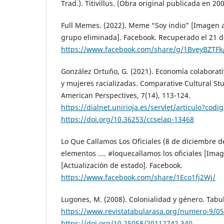
Trad.). Titivillus. (Obra original publicada en 20
Full Memes. (2022). Meme “Soy indio” [Imagen a
grupo eliminada]. Facebook. Recuperado el 21 d
https://www.facebook.com/share/g/1BveyBZTFk
González Ortuño, G. (2021). Economía colaborati
y mujeres racializadas. Comparative Cultural St
American Perspectives, 7(14), 113-124.
https://dialnet.unirioja.es/servlet/articulo?cod
https://doi.org/10.36253/ccselap-13468
Lo Que Callamos Los Oficiales (8 de diciembre 
elementos .... #loquecallamos los oficiales [Ima
[Actualización de estado]. Facebook.
https://www.facebook.com/share/1Eco1fj2Wj/
Lugones, M. (2008). Colonialidad y género. Tabul
https://www.revistatabularasa.org/numero-9/0
https://doi.org/10.25058/20112742.340