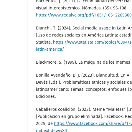
Barrientos, J. (2011). La colonialidad del ver: H
visual interepistémico. Nómadas, (35), 95-108.
https://www.redalyc.org/pdf/1051/10512265300
Bianchi, T. (2024). Social media usage in Latin A
[Uso de redes sociales en América Latina: estadís
Statista.
https://www.statista.com/topics/6394/s
latin-america/
Blackmore, S. (1999). La máquina de los memes (C
Bonilla Avendaño, B. J. (2023). Blanquitud. En A.
Devés (Eds.), Problemáticas étnicas y sociales 
latinoamericano: Temas, conceptos, enfoques (p
Ediciones.
Caballeros coalición. (2023). Meme “Maletas” [
[Publicación en grupo eliminada]. Facebook. Re
2025, de
https://www.facebook.com/share/g/1F
mibextid=wwXIfr