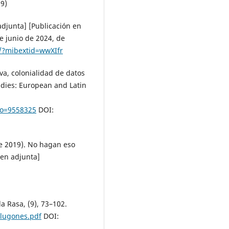
09)
djunta] [Publicación en
e junio de 2024, de
/?mibextid=wwXIfr
va, colonialidad de datos
udies: European and Latin
igo=9558325
DOI:
de 2019). No hagan eso
gen adjunta]
a Rasa, (9), 73–102.
5lugones.pdf
DOI: