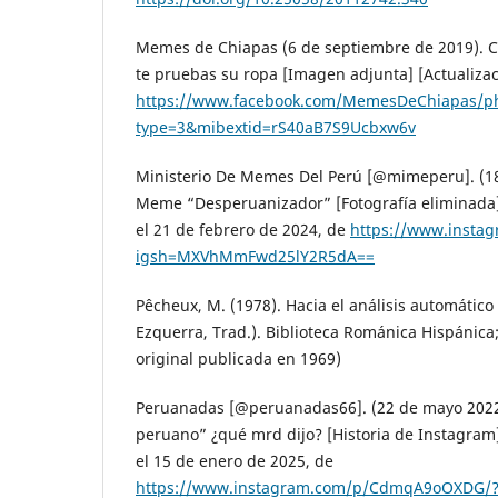
Memes de Chiapas (6 de septiembre de 2019). C
te pruebas su ropa [Imagen adjunta] [Actualizac
https://www.facebook.com/MemesDeChiapas/ph
type=3&mibextid=rS40aB7S9Ucbxw6v
Ministerio De Memes Del Perú [@mimeperu]. (18
Meme “Desperuanizador” [Fotografía eliminada
el 21 de febrero de 2024, de
https://www.inst
igsh=MXVhMmFwd25lY2R5dA==
Pêcheux, M. (1978). Hacia el análisis automático 
Ezquerra, Trad.). Biblioteca Románica Hispánica;
original publicada en 1969)
Peruanadas [@peruanadas66]. (22 de mayo 2022
peruano” ¿qué mrd dijo? [Historia de Instagram
el 15 de enero de 2025, de
https://www.instagram.com/p/CdmqA9oOXDG/?