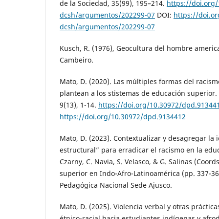
de la Sociedad, 35(99), 195–214.
https://doi.org
dcsh/argumentos/202299-07
DOI:
https://doi.o
dcsh/argumentos/202299-07
Kusch, R. (1976), Geocultura del hombre americ
Cambeiro.
Mato, D. (2020). Las múltiples formas del racism
plantean a los stistemas de educación superior. 
9(13), 1-14.
https://doi.org/10.30972/dpd.91344
https://doi.org/10.30972/dpd.9134412
Mato, D. (2023). Contextualizar y desagregar la 
estructural” para erradicar el racismo en la edu
Czarny, C. Navia, S. Velasco, & G. Salinas (Coord
superior en Indo-Afro-Latinoamérica (pp. 337-3
Pedagógica Nacional Sede Ajusco.
Mato, D. (2025). Violencia verbal y otras práctic
étnico-racial hacia estudiantes indígenas y afr