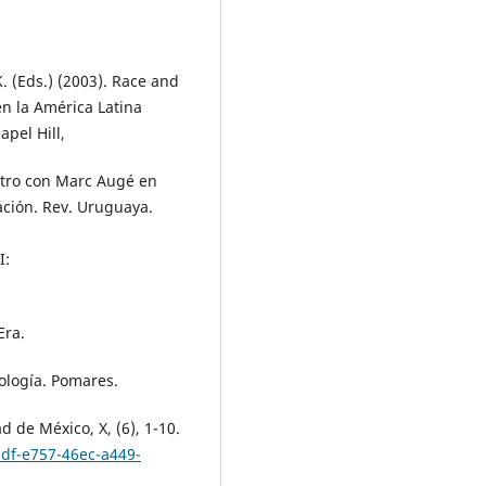
 (Eds.) (2003). Race and
n la América Latina
apel Hill,
ntro con Marc Augé en
ción. Rev. Uruguaya.
I:
Era.
nología. Pomares.
d de México, X, (6), 1-10.
df-e757-46ec-a449-