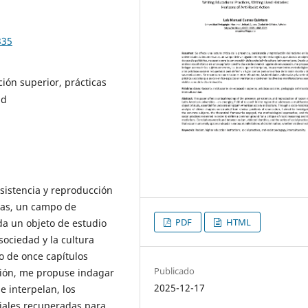
335
ión superior, prácticas
ad
rsistencia y reproducción
nas, un campo de
PDF
HTML
da un objeto de estudio
sociedad y la cultura
o de once capítulos
Publicado
ción, me propuse indagar
2025-12-17
e interpelan, los
ciales recuperadas para