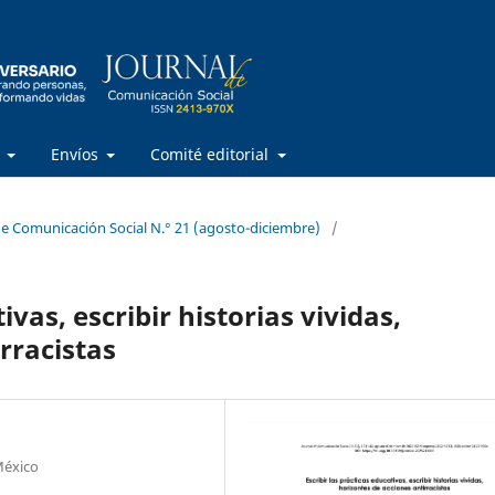
s
Envíos
Comité editorial
 de Comunicación Social N.° 21 (agosto-diciembre)
/
ivas, escribir historias vividas,
rracistas
México