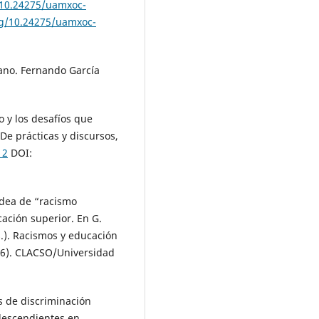
/10.24275/uamxoc-
rg/10.24275/uamxoc-
ano. Fernando García
o y los desafíos que
De prácticas y discursos,
12
DOI:
idea de “racismo
cación superior. En G.
s.). Racismos y educación
66). CLACSO/Universidad
as de discriminación
odescendientes en