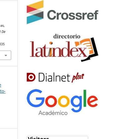
das,
l De
335
e
to-