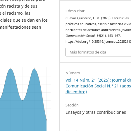
zón racista y de sus
Cómo citar
 el racismo, las
Cuevas Quintero, L. M. (2025). Escribir las
ociales que se dan en los
prácticas educativas, escribir historias vivi
 manifestaciones sean
horizontes de acciones antirracistas.
Journa
Comunicación Social
,
14
(21), 153–167.
https://doi.org/10.35319/jcomsoc.2025211
Más formatos de cita
Número
Vol. 14 Núm. 21 (2025): Journal d
Comunicación Social N.° 21 (agos
diciembre)
Sección
Ensayos y otras contribuciones