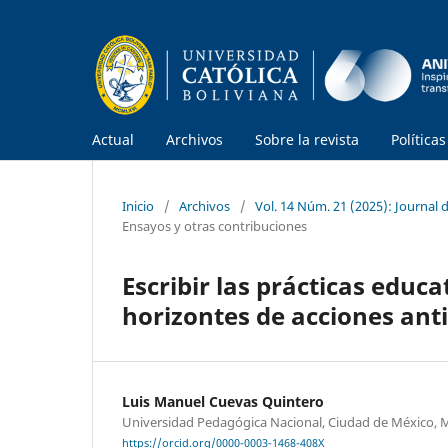
Actual
Archivos
Sobre la revista
Política
Inicio
/
Archivos
/
Vol. 14 Núm. 21 (2025): Journal
Ensayos y otras contribuciones
Escribir las prácticas educat
horizontes de acciones anti
Luis Manuel Cuevas Quintero
Universidad Pedagógica Nacional, Ciudad de México, 
https://orcid.org/0000-0003-1468-408X