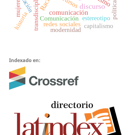
transdisciplinariedad
discursos
nación
mujeres
política
discurso
comunicación
historia
Comunicación
estereotipo
redes sociales
capitalismo
modernidad
Indexado en: