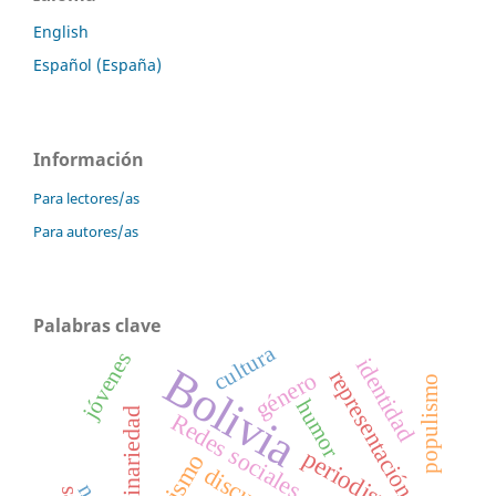
English
Español (España)
Información
Para lectores/as
Para autores/as
Palabras clave
cultura
jóvenes
identidad
Bolivia
representación
género
populismo
humor
Redes sociales
periodismo
Racismo