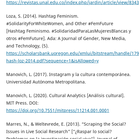
https://revistas.unal.edu.co/index.php/jardin/article/view/834
Loza, S. (2014). Hashtag Feminism.
#SolidarityForWhiteWomen, and Other #FemFuture
[Hashtag Feminismo. #SolidaridadParaLasMujeresBlancas y
otros #FemFuture]. Ada: A Journal of Gender, New Media,
and Technology, (5).
https://scholarsbank.uoregon.edu/xmlui/bitstream/handle/17
hash-loz-2014.pdf?sequence=1&isAllowed=y
Manovich, L. (2017). Instagram y la cultura contemporánea.
Universidad Autónoma Metropolitana.
Manovich, L. (2020). Cultural Analytics [Análisis cultural].
MIT Press. DOI:
https://doi.org/10.7551/mitpress/11214.001.0001
Marres, N., & Weltevrede, E. (2013). “Scraping the Social?
Issues in Live Social Research” [“¿Raspar lo social?
Problemas en la investigación social viva”]. Journal of