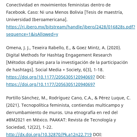
Conectividad en movimientos feministas dentro de
Facebook. Caso: Ni una Menos Bolivia [Tesis de maestría,
Universidad Iberoamericana].
https://ri.ibero.mx/bitstream/handle/ibero/2428/016828s.pdf?
sequence=1&isAllowed=y
Omena, J. J., Texeira Rabello, E., & Goez Mintz, A. (2020).
Digital Methods for Hashtag Engagement Research
[Métodos digitales para la investigación de la participación
de hashtags]. Social Media + Society, 6(3), 1-18.
https://doi.org/10.1177/2056305120940697
DOI:
https://doi.org/10.1177/2056305120940697
Portillo Sánchez, M., Rodríguez Cano, C.A., & Pérez Luque, C.
(2021). Tecnopolítica feminista, contiendas multicampo y
derrumbamiento de muros. Una etnografía en red del
#8M2021 en México. PAAKAT: Revista de Tecnología y
Sociedad, 12(22), 1-22.
http://dx.doi.org/10.32870/Pk.a12n22.719
DOI: