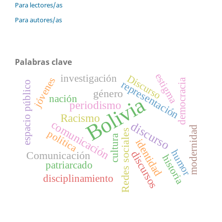
Para lectores/as
Para autores/as
Palabras clave
estigma
investigación
Discurso
jóvenes
democracia
representación
espacio público
género
Bolivia
nación
periodismo
Racismo
comunicación
discurso
modernidad
Redes sociales
política
cultura
identidad
humor
discursos
Comunicación
historia
patriarcado
disciplinamiento